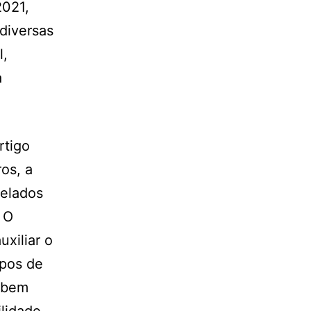
2021,
diversas
l,
a
rtigo
ros, a
celados
. O
xiliar o
mpos de
, bem