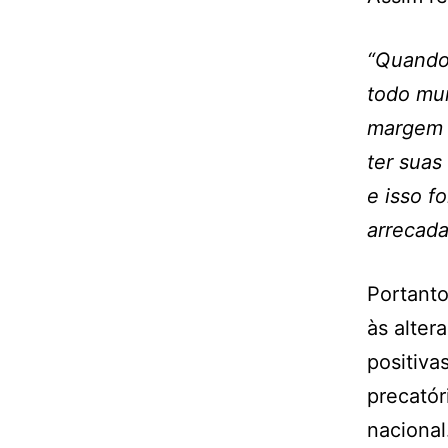
“Quando 
todo mun
margem d
ter suas
e isso f
arrecad
Portanto
às alter
positiva
precató
nacional