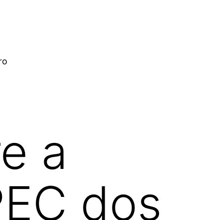
ro
e a
PEC dos