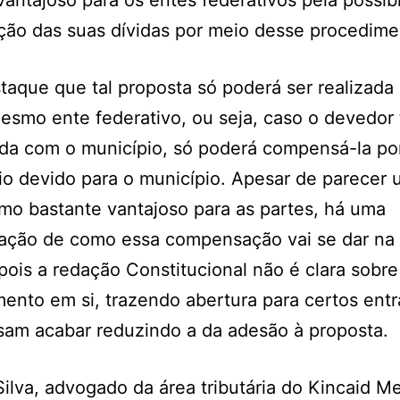
antajoso para os entes federativos pela possib
ção das suas dívidas por meio desse procedime
taque que tal proposta só poderá ser realizada
smo ente federativo, ou seja, caso o devedor
ida com o município, só poderá compensá-la po
io devido para o município. Apesar de parecer
o bastante vantajoso para as partes, há uma
ação de como essa compensação vai se dar na 
 pois a redação Constitucional não é clara sobre
ento em si, trazendo abertura para certos ent
am acabar reduzindo a da adesão à proposta.
Silva, advogado da área tributária do Kincaid 