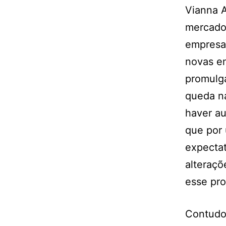
Vianna 
mercado
empresas
novas em
promulga
queda na
haver a
que por 
expectat
alteraçõ
esse pr
Contudo