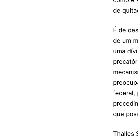
como é v
de quita
É de des
de um me
uma dív
precatór
mecanism
preocup
federal,
procedim
que poss
Thalles 