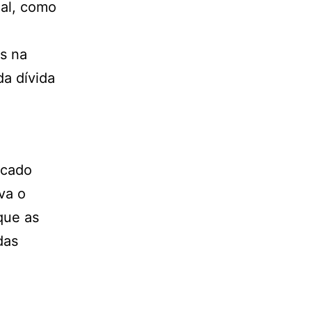
ual, como
s na
a dívida
rcado
va o
que as
das