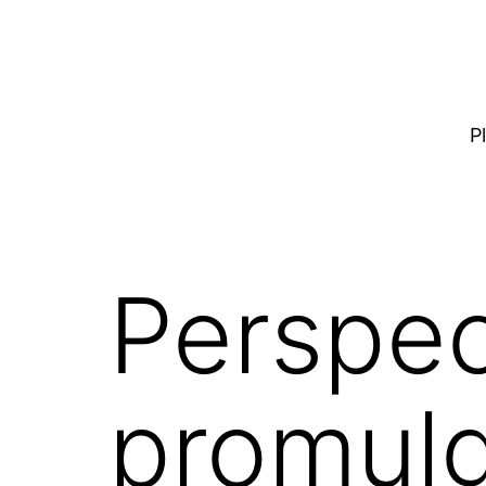
P
Perspec
promul