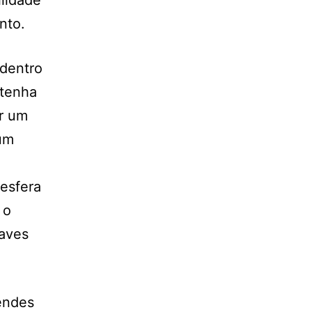
ilidade
nto.
 dentro
 tenha
r um
 um
esfera
 o
raves
Mendes