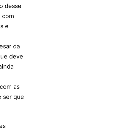
o desse
, com
s e
esar da
que deve
ainda
 com as
e ser que
es