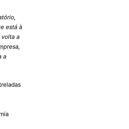
tório,
e está à
volta a
empresa,
a a
treladas
mia