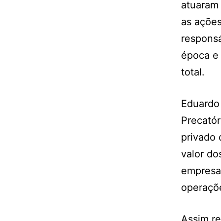
atuaram 
as ações
responsá
época e
total.
Eduardo
Precatór
privado 
valor do
empresas
operaçõe
Assim re