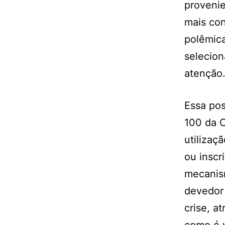
provenie
mais con
polêmica
selecion
atenção
Essa pos
100 da C
utilizaç
ou inscr
mecanism
devedor 
crise, a